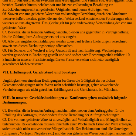
und wird von Absprachen zwischen dem Auftraggeber und seinem evtl. Auftraggeber nicht
berührt. Darüber hinaus behalten wir uns bis zur vollständigen Bezahlung ein
Zurückbehaltungsrecht an gelieferten Originalen und neuen Aufträgen vor.
06. Soweit von uns gelieferte Waren vor vollständiger Bezahlung durch den Abnehmer
weiterveräußert werden, gelten die aus dem Weiterverkauf entstehenden Forderungen ohne
weiteres an uns abgetreten. Das gleiche gilt für jede anderweitige Verwendung der von uns
gelieferten Ware.
07. Besteller, die in fremden Auftrag handeln, bleiben uns gegenüber in Vertragshaftung,
bis die Zahlung ihres Auftraggebers bei uns eingeht.
08. Alle uns eingehenden Zahlungen werden zuerst auf frühere Lieferungen verrechnet,
soweit aus diesen Rechnungsbeträge offenstehen.
09. Für Schecks und Wechsel erfolgt Gutschrift erst nach Einlösung. Wechselspesen
werden gesondert in Rechnung gestellt und sind sofort nach Rechnungserhalt zahlbar. 10.
Sämtliche in unserer Preisliste aufgeführten Preise verstehen sich netto, zuzüglich
gesetzlicher Mehrwertsteuer.
VII. Erfüllungsort, Gerichtstand und Sonstiges
Ungültigkeit von einzelnen Bedingungen berühren die Gültigkeit der restlichen
Geschäftsbedingungen nicht. Wenn nicht schriftlich bestätigt, gelten abweichende
Vereinbarungen als nicht getroffen. Erfüllungsort und Gerichtstand ist München.
VIII. In unseren Geschäftsbeziehungen zu Kaufleuten gelten zusätzlich folgende
Bestimmungen:
01. Besteller, die in fremden Auftrag handeln, haften neben dem Auftraggeber für die
Erfüllung des Auftrages, insbesondere für die Bezahlung der Auftragsrechnungen.
02. Die von uns gelieferte Ware ist unverzüglich auf Vollständigkeit und Mängelfreiheit zu
untersuchen. Reklamationen müssen innerhalb einer Woche nach Erhalt der Ware erfolgen,
sofern es sich nicht um versteckte Mängel handelt. Der Reklamation sind alle Unterlagen
(Originale , Vorlagen, Negative etc.) und die von gelieferten Waren beizufügen, anderenfalls