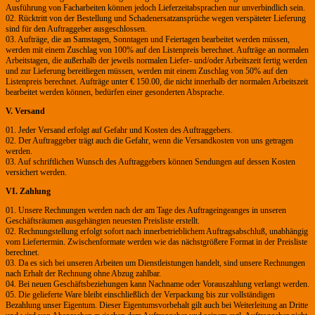
Ausführung von Facharbeiten können jedoch Lieferzeitabsprachen nur unverbindlich sein.
02. Rücktritt von der Bestellung und Schadenersatzansprüche wegen verspäteter Lieferung
sind für den Auftraggeber ausgeschlossen.
03. Aufträge, die an Samstagen, Sonntagen und Feiertagen bearbeitet werden müssen,
werden mit einem Zuschlag von 100% auf den Listenpreis berechnet. Aufträge an normalen
Arbeitstagen, die außerhalb der jeweils normalen Liefer- und/oder Arbeitszeit fertig werden
und zur Lieferung bereitliegen müssen, werden mit einem Zuschlag von 50% auf den
Listenpreis berechnet. Aufträge unter € 150.00, die nicht innerhalb der normalen Arbeitszeit
bearbeitet werden können, bedürfen einer gesonderten Absprache.
V. Versand
01. Jeder Versand erfolgt auf Gefahr und Kosten des Auftraggebers.
02. Der Auftraggeber trägt auch die Gefahr, wenn die Versandkosten von uns getragen
werden.
03. Auf schriftlichen Wunsch des Auftraggebers können Sendungen auf dessen Kosten
versichert werden.
VI. Zahlung
01. Unsere Rechnungen werden nach der am Tage des Auftrageingeanges in unseren
Geschäftsräumen ausgehängten neuesten Preisliste erstellt.
02. Rechnungstellung erfolgt sofort nach innerbetrieblichem Auftragsabschluß, unabhängig
vom Liefertermin. Zwischenformate werden wie das nächstgrößere Format in der Preisliste
berechnet.
03. Da es sich bei unseren Arbeiten um Dienstleistungen handelt, sind unsere Rechnungen
nach Erhalt der Rechnung ohne Abzug zahlbar.
04. Bei neuen Geschäftsbeziehungen kann Nachname oder Vorauszahlung verlangt werden.
05. Die gelieferte Ware bleibt einschließlich der Verpackung bis zur vollständigen
Bezahlung unser Eigentum. Dieser Eigentumsvorbehalt gilt auch bei Weiterleitung an Dritte