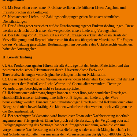
01. Mit Erscheinen einer neuen Preisliste verlieren alle früheren Listen, Angebote und
Preisabsprachen ihre Gültigkeit.
02. Nachstehende Liefer- und Zahlungsbedingungen gelten für unsere sämtlichen
Dienstleistungen.
03. Der Auftraggeber verzichtet auf die Durchsetzung eigener Einkaufsbedingungen. Diese
werden auch nicht durch unser Schweigen oder unsere Lieferung Vertragsinhalt.
04. Bei Erteilung von Aufträgen gilt als vom Auftraggeber erklärt, daß er im Besitz der
Vervielfältigungs-und Reproduktiosrechte für das uns übergebene Material ist. Für Folgen,
die aus Verletzung gesetzlicher Bestimmungen, insbesondere des Urheberrechts entstehen,
haftet der Auftraggeber.
II. Gewährleistung
01. Als Produktionsagentur führen wir alle Aufträge mit den besten Materialien und den
neuesten technischen Erkenntnissen durch. Unvermeidliche Farb- und
Tonwertabweichungen vom Original berechtigen nicht zur Reklamation.
02. Die in den fotografischen Materialien verwendeten Materialien können sich mit der Zeit
sowie unter dem Einfluß von Licht, Wärme und Chemikalien verändern. Derartige
Veränderungen berechtigen nicht zu Ersatzansprüchen.
03. Reklamationen oder mängelrügen können nur bei Rückgabe sämtlicher Unterlagen
einschließlich unserer Lieferung innerhalb von 8 Tagen nach Lieferung der Ware
berücksichtigt werden. Einsendungen unvollständiger Unterlagen und Reklamationen ohne
Belege sind nicht beweiskräftig. Sie können weder bearbeitet werden, noch verlängern sie
die Reklamationsfrist.
04. Bei berechtigter Reklamation wird kostenloser Ersatz oder Nachbesserung innerhalb
angemessener Frist geleistet. Einen Anspruch auf Herabsetzung der Vergütung oder auf
Rückgängigmachung des Vertrages hat der Auftraggeber nur dann, wenn die von uns
vorgenommene Nachbesserung oder Ersatzlieferung wiederrum mit Mängeln behaftet ist.
Auf Schadenersatz haften wir nur unter den Voraussetzungen der §§ 463, 480 Abs. 2, 635