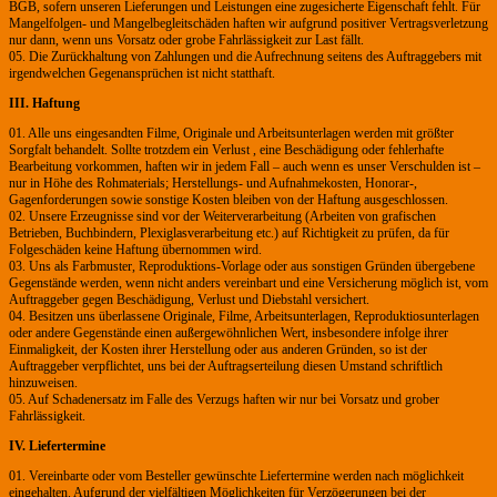
BGB, sofern unseren Lieferungen und Leistungen eine zugesicherte Eigenschaft fehlt. Für
Mangelfolgen- und Mangelbegleitschäden haften wir aufgrund positiver Vertragsverletzung
nur dann, wenn uns Vorsatz oder grobe Fahrlässigkeit zur Last fällt.
05. Die Zurückhaltung von Zahlungen und die Aufrechnung seitens des Auftraggebers mit
irgendwelchen Gegenansprüchen ist nicht statthaft.
III. Haftung
01. Alle uns eingesandten Filme, Originale und Arbeitsunterlagen werden mit größter
Sorgfalt behandelt. Sollte trotzdem ein Verlust , eine Beschädigung oder fehlerhafte
Bearbeitung vorkommen, haften wir in jedem Fall – auch wenn es unser Verschulden ist –
nur in Höhe des Rohmaterials; Herstellungs- und Aufnahmekosten, Honorar-,
Gagenforderungen sowie sonstige Kosten bleiben von der Haftung ausgeschlossen.
02. Unsere Erzeugnisse sind vor der Weiterverarbeitung (Arbeiten von grafischen
Betrieben, Buchbindern, Plexiglasverarbeitung etc.) auf Richtigkeit zu prüfen, da für
Folgeschäden keine Haftung übernommen wird.
03. Uns als Farbmuster, Reproduktions-Vorlage oder aus sonstigen Gründen übergebene
Gegenstände werden, wenn nicht anders vereinbart und eine Versicherung möglich ist, vom
Auftraggeber gegen Beschädigung, Verlust und Diebstahl versichert.
04. Besitzen uns überlassene Originale, Filme, Arbeitsunterlagen, Reproduktiosunterlagen
oder andere Gegenstände einen außergewöhnlichen Wert, insbesondere infolge ihrer
Einmaligkeit, der Kosten ihrer Herstellung oder aus anderen Gründen, so ist der
Auftraggeber verpflichtet, uns bei der Auftragserteilung diesen Umstand schriftlich
hinzuweisen.
05. Auf Schadenersatz im Falle des Verzugs haften wir nur bei Vorsatz und grober
Fahrlässigkeit.
IV. Liefertermine
01. Vereinbarte oder vom Besteller gewünschte Liefertermine werden nach möglichkeit
eingehalten. Aufgrund der vielfältigen Möglichkeiten für Verzögerungen bei der